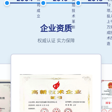
司
现
12
成
技
项
立
术
投
革
上
企业资质
新
万
成
术
权威认证 实力保障
造